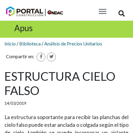
Busc
Apus
Inicio
/
Biblioteca
/
Análisis de Precios Unitarios
Compartir en:
ESTRUCTURA CIELO
FALSO
14/03/2019
La estructura soportante para recibir las planchas del
cielo falso puede estar anclada o colgada según el tipo
de cielo, también se puede incorporar un aislante