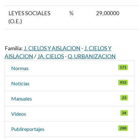
LEYES SOCIALES
%
29,00000
(O.E.)
Familia:
J. CIELOS Y AISLACION
-
J. CIELOS Y
AISLACION
/
JA. CIELOS
-
Q. URBANIZACION
171
Normas
953
Noticias
23
Manuales
24
Videos
288
Publireportajes