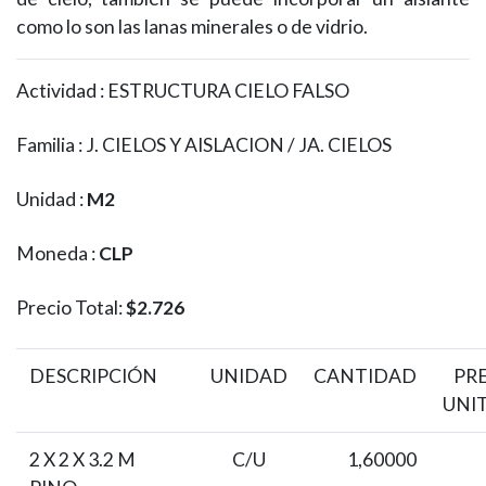
como lo son las lanas minerales o de vidrio.
Actividad : ESTRUCTURA CIELO FALSO
Familia : J. CIELOS Y AISLACION / JA. CIELOS
Unidad :
M2
Moneda :
CLP
Precio Total:
$2.726
DESCRIPCIÓN
UNIDAD
CANTIDAD
PR
UNI
2 X 2 X 3.2 M
C/U
1,60000