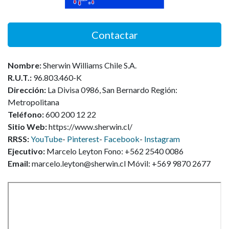
Contactar
Nombre:
Sherwin Williams Chile S.A.
R.U.T.:
96.803.460-K
Dirección:
La Divisa 0986, San Bernardo Región:
Metropolitana
Teléfono:
600 200 12 22
Sitio Web:
https://www.sherwin.cl/
RRSS:
YouTube
-
Pinterest
-
Facebook
-
Instagram
Ejecutivo:
Marcelo Leyton Fono: +562 2540 0086
Email:
marcelo.leyton@sherwin.cl Móvil: +569 9870 2677