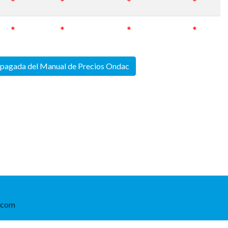
*
*
*
*
*
*
*
*
 pagada del Manual de Precios Ondac
.com