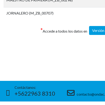
JORNALERO (M_ZB_00707)
*
Versión
Accede a todos los datos en
Contáctanos:
+562
2963 8310
contacto@ondac