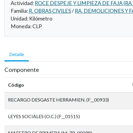
Actividad:
ROCE DESPEJE Y LIMPIEZA DE FAJA (RA
Familia:
R. OBRAS CIVILES
/
RA. DEMOLICIONES Y F
Unidad:
Kilómetro
Moneda:
CLP
Detalle
Componente
Código
RECARGO DESGASTE HERRAMIEN. (F__00933)
LEYES SOCIALES (O.C.) (F__01515)
MAESTRO DE PRIMERA (M_ZB_00298)