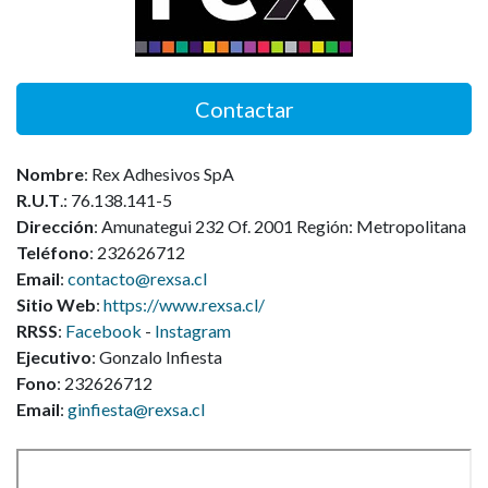
Contactar
Nombre
:
Rex Adhesivos SpA
R.U.T
.:
76.138.141-5
Dirección
:
Amunategui 232 Of. 2001
Región:
Metropolitana
Teléfono
:
232626712
Email
:
contacto@rexsa.cl
Sitio Web
:
https://www.rexsa.cl/
RRSS
:
Facebook
-
Instagram
Ejecutivo
:
Gonzalo Infiesta
Fono
:
232626712
Email
:
ginfiesta@rexsa.cl