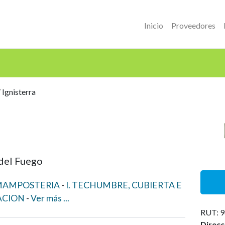
Inicio
Proveedores
 Ignisterra
 del Fuego
Y MAMPOSTERIA
I. TECHUMBRE, CUBIERTA E
LACION
Ver
más
...
RUT: 9
Direcc