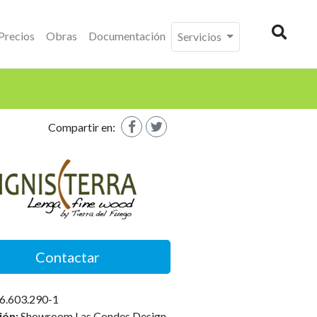
Precios
Obras
Documentación
Servicios
Buscad
Compartir en:
Contactar
6.603.290-1
ión:
Showroom Las Condes Design