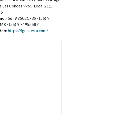
a Las Condes 9765, Local 211.
go
no:
(56) 9 85021736 / (56) 9
68 / (56) 9 74955687
Web:
https://ignisterra.com/