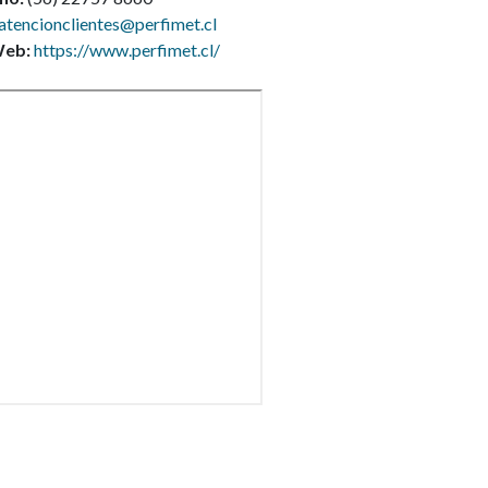
atencionclientes@perfimet.cl
Web:
https://www.perfimet.cl/