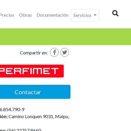
Precios
Obras
Documentación
Servicios
Buscad
Compartir en:
Contactar
6.854.790-9
ión:
Camino Lonquen 9031, Maipu,
no:
(56) 22757 8660